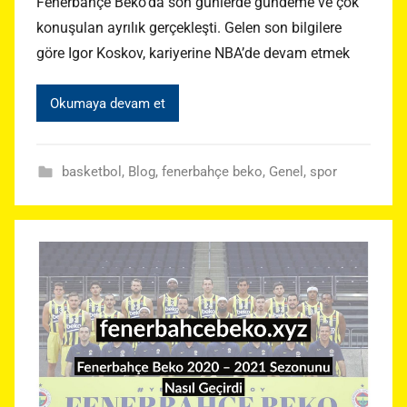
Fenerbahçe Beko’da son günlerde gündeme ve çok
konuşulan ayrılık gerçekleşti. Gelen son bilgilere
göre Igor Koskov, kariyerine NBA’de devam etmek
Okumaya devam et
basketbol
,
Blog
,
fenerbahçe beko
,
Genel
,
spor