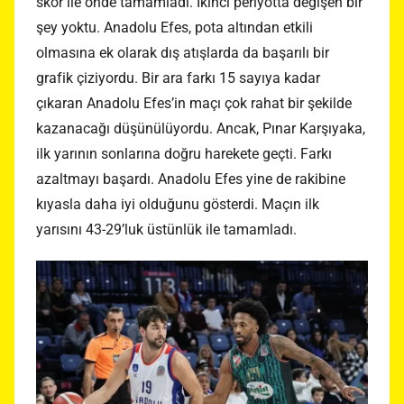
skor ile önde tamamladı. İkinci periyotta değişen bir
şey yoktu. Anadolu Efes, pota altından etkili
olmasına ek olarak dış atışlarda da başarılı bir
grafik çiziyordu. Bir ara farkı 15 sayıya kadar
çıkaran Anadolu Efes’in maçı çok rahat bir şekilde
kazanacağı düşünülüyordu. Ancak, Pınar Karşıyaka,
ilk yarının sonlarına doğru harekete geçti. Farkı
azaltmayı başardı. Anadolu Efes yine de rakibine
kıyasla daha iyi olduğunu gösterdi. Maçın ilk
yarısını 43-29’luk üstünlük ile tamamladı.