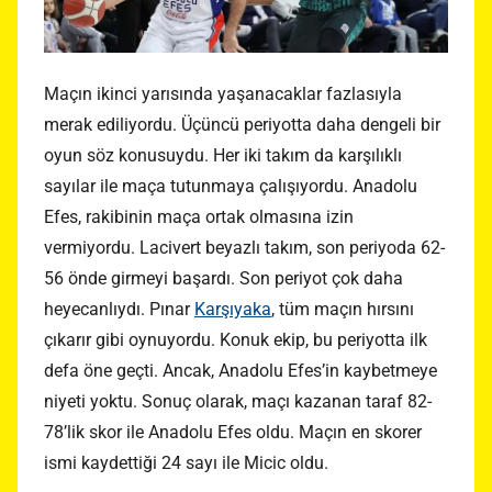
Maçın ikinci yarısında yaşanacaklar fazlasıyla
merak ediliyordu. Üçüncü periyotta daha dengeli bir
oyun söz konusuydu. Her iki takım da karşılıklı
sayılar ile maça tutunmaya çalışıyordu. Anadolu
Efes, rakibinin maça ortak olmasına izin
vermiyordu. Lacivert beyazlı takım, son periyoda 62-
56 önde girmeyi başardı. Son periyot çok daha
heyecanlıydı. Pınar
Karşıyaka
, tüm maçın hırsını
çıkarır gibi oynuyordu. Konuk ekip, bu periyotta ilk
defa öne geçti. Ancak, Anadolu Efes’in kaybetmeye
niyeti yoktu. Sonuç olarak, maçı kazanan taraf 82-
78’lik skor ile Anadolu Efes oldu. Maçın en skorer
ismi kaydettiği 24 sayı ile Micic oldu.