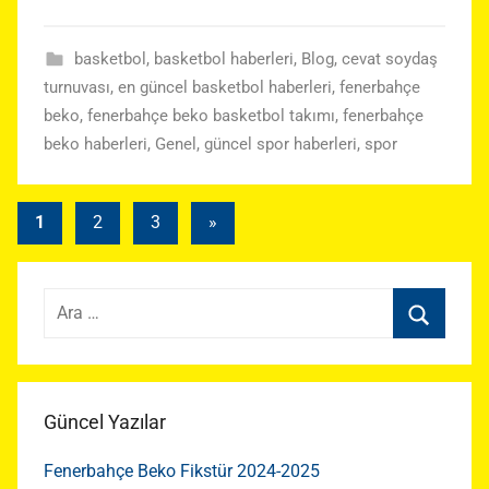
basketbol
,
basketbol haberleri
,
Blog
,
cevat soydaş
turnuvası
,
en güncel basketbol haberleri
,
fenerbahçe
beko
,
fenerbahçe beko basketbol takımı
,
fenerbahçe
beko haberleri
,
Genel
,
güncel spor haberleri
,
spor
Yazı
Sonraki
1
2
3
»
yazılar
sayfalaması
Arama:
Ara
Güncel Yazılar
Fenerbahçe Beko Fikstür 2024-2025