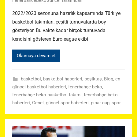
FenerBahceBekoGuncel
tarafından
2022/2023 sezonuna hazırlık kapsamında Türkiye
basketbol takımları, çeşitli turnuvalarda boy
gösteriyor. Bu vakte kadar birçok turnuvada
kendisini gösteren Euroleague ekibi
Okumaya devam et
basketbol
,
basketbol haberleri
,
beşiktaş
,
Blog
,
en
güncel basketbol haberleri
,
fenerbahçe beko
,
fenerbahçe beko basketbol takımı
,
fenerbahçe beko
haberleri
,
Genel
,
güncel spor haberleri
,
pınar cup
,
spor