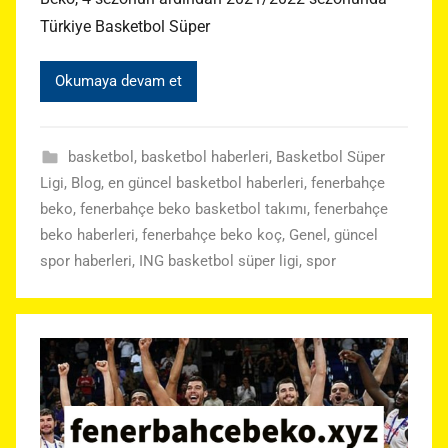
Türkiye Basketbol Süper
Okumaya devam et
basketbol
,
basketbol haberleri
,
Basketbol Süper
Ligi
,
Blog
,
en güncel basketbol haberleri
,
fenerbahçe
beko
,
fenerbahçe beko basketbol takımı
,
fenerbahçe
beko haberleri
,
fenerbahçe beko koç
,
Genel
,
güncel
spor haberleri
,
ING basketbol süper ligi
,
spor