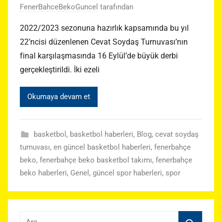
FenerBahceBekoGuncel
tarafından
2022/2023 sezonuna hazırlık kapsamında bu yıl
22’ncisi düzenlenen Cevat Soydaş Turnuvası’nın
final karşılaşmasında 16 Eylül’de büyük derbi
gerçekleştirildi. İki ezeli
Okumaya devam et
basketbol
,
basketbol haberleri
,
Blog
,
cevat soydaş
turnuvası
,
en güncel basketbol haberleri
,
fenerbahçe
beko
,
fenerbahçe beko basketbol takımı
,
fenerbahçe
beko haberleri
,
Genel
,
güncel spor haberleri
,
spor
Arama: