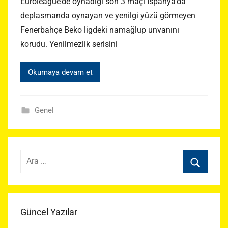
Euroleague’de oynadığı son 3 maçı İspanya’da
deplasmanda oynayan ve yenilgi yüzü görmeyen
Fenerbahçe Beko ligdeki namağlup unvanını
korudu. Yenilmezlik serisini
Okumaya devam et
Genel
Arama:
Ara
Güncel Yazılar