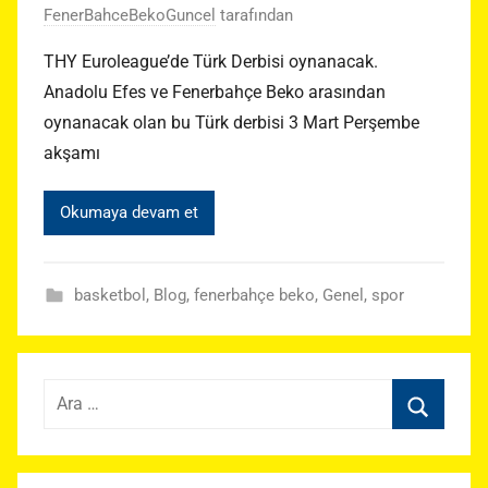
FenerBahceBekoGuncel
tarafından
THY Euroleague’de Türk Derbisi oynanacak.
Anadolu Efes ve Fenerbahçe Beko arasından
oynanacak olan bu Türk derbisi 3 Mart Perşembe
akşamı
Okumaya devam et
basketbol
,
Blog
,
fenerbahçe beko
,
Genel
,
spor
Arama:
Ara