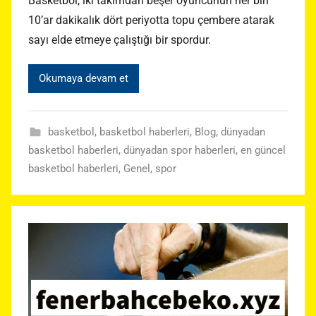
Basketbol, iki takımdan beşer oyuncunun her biri
10’ar dakikalık dört periyotta topu çembere atarak
sayı elde etmeye çalıştığı bir spordur.
Okumaya devam et
basketbol
,
basketbol haberleri
,
Blog
,
dünyadan
basketbol haberleri
,
dünyadan spor haberleri
,
en güncel
basketbol haberleri
,
Genel
,
spor