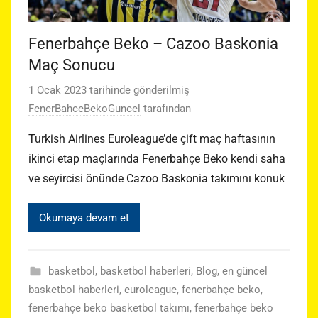
Fenerbahçe Beko – Cazoo Baskonia
Maç Sonucu
1 Ocak 2023
tarihinde gönderilmiş
FenerBahceBekoGuncel
tarafından
Turkish Airlines Euroleague’de çift maç haftasının
ikinci etap maçlarında Fenerbahçe Beko kendi saha
ve seyircisi önünde Cazoo Baskonia takımını konuk
Okumaya devam et
basketbol
,
basketbol haberleri
,
Blog
,
en güncel
basketbol haberleri
,
euroleague
,
fenerbahçe beko
,
fenerbahçe beko basketbol takımı
,
fenerbahçe beko