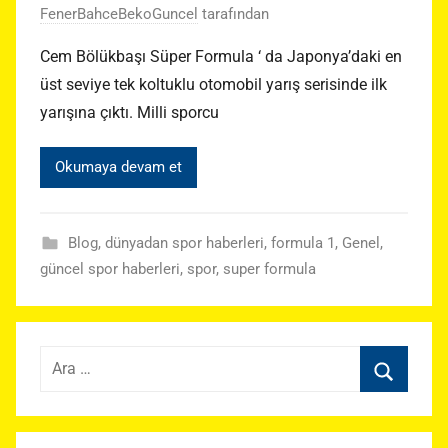
FenerBahceBekoGuncel
tarafından
Cem Bölükbaşı Süper Formula ‘ da Japonya’daki en
üst seviye tek koltuklu otomobil yarış serisinde ilk
yarışına çıktı. Milli sporcu
Okumaya devam et
Blog
,
dünyadan spor haberleri
,
formula 1
,
Genel
,
güncel spor haberleri
,
spor
,
super formula
Arama:
Ara