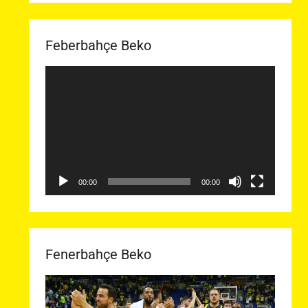
Feberbahçe Beko
Video
oynatıcı
00:00
00:00
Fenerbahçe Beko