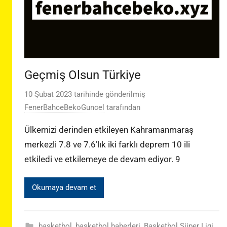
Geçmiş Olsun Türkiye
10 Şubat 2023
tarihinde gönderilmiş
FenerBahceBekoGuncel
tarafından
Ülkemizi derinden etkileyen Kahramanmaraş
merkezli 7.8 ve 7.6’lık iki farklı deprem 10 ili
etkiledi ve etkilemeye de devam ediyor. 9
Okumaya devam et
basketbol
,
basketbol haberleri
,
Basketbol Süper Ligi
,