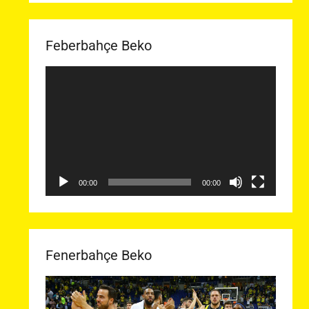
Feberbahçe Beko
Video
oynatıcı
00:00
00:00
Fenerbahçe Beko