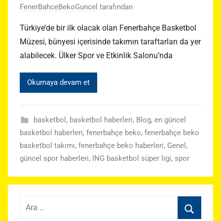
FenerBahceBekoGuncel
tarafından
Türkiye’de bir ilk olacak olan Fenerbahçe Basketbol
Müzesi, bünyesi içerisinde takımın taraftarları da yer
alabilecek. Ülker Spor ve Etkinlik Salonu’nda
Okumaya devam et
basketbol
,
basketbol haberleri
,
Blog
,
en güncel
basketbol haberleri
,
fenerbahçe beko
,
fenerbahçe beko
basketbol takımı
,
fenerbahçe beko haberleri
,
Genel
,
güncel spor haberleri
,
ING basketbol süper ligi
,
spor
Arama: