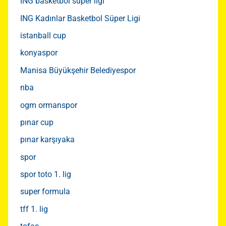
ING basketbol süper ligi
ING Kadınlar Basketbol Süper Ligi
istanball cup
konyaspor
Manisa Büyükşehir Belediyespor
nba
ogm ormanspor
pınar cup
pınar karşıyaka
spor
spor toto 1. lig
super formula
tff 1. lig