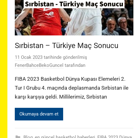
Sırbistan – Türkiye Maç Sonucu
11 Ocak 2023
tarihinde gönderilmiş
FenerBahceBekoGuncel
tarafından
FIBA 2023 Basketbol Dünya Kupası Elemeleri 2.
Tur I Grubu 4. maçında deplasmanda Sırbistan ile
karşı karşıya geldi. Millilerimiz, Sırbistan
Okumaya devam et
Blog
,
en güncel basketbol haberleri
,
FIBA 2023 Dünya