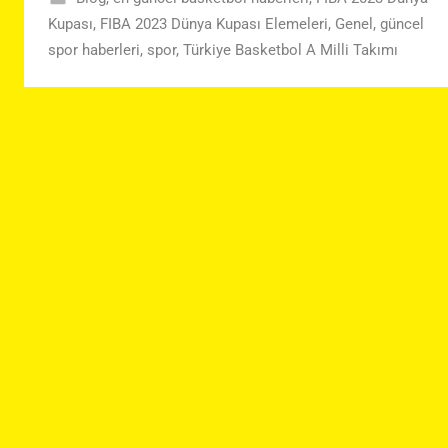
Kupası
,
FIBA 2023 Dünya Kupası Elemeleri
,
Genel
,
güncel
spor haberleri
,
spor
,
Türkiye Basketbol A Milli Takımı