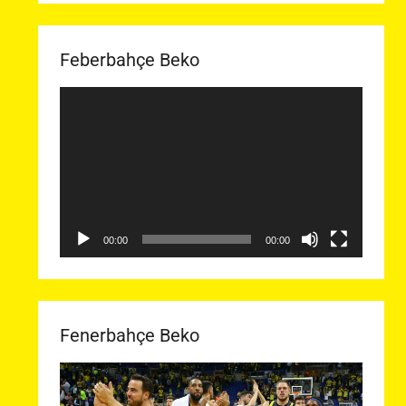
Feberbahçe Beko
Video
oynatıcı
00:00
00:00
Fenerbahçe Beko