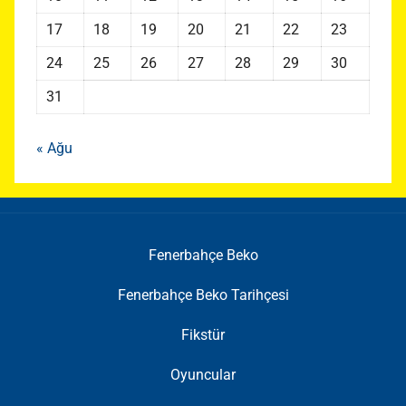
17
18
19
20
21
22
23
24
25
26
27
28
29
30
31
« Ağu
Fenerbahçe Beko
Fenerbahçe Beko Tarihçesi
Fikstür
Oyuncular