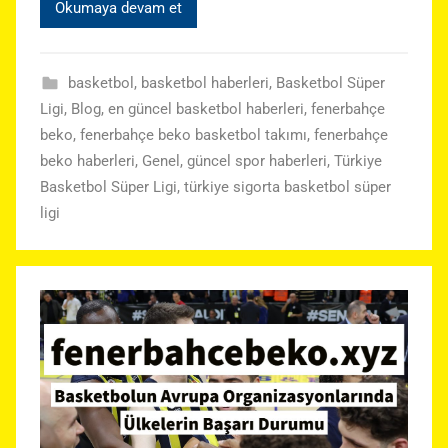
Okumaya devam et
basketbol
,
basketbol haberleri
,
Basketbol Süper
Ligi
,
Blog
,
en güncel basketbol haberleri
,
fenerbahçe
beko
,
fenerbahçe beko basketbol takımı
,
fenerbahçe
beko haberleri
,
Genel
,
güncel spor haberleri
,
Türkiye
Basketbol Süper Ligi
,
türkiye sigorta basketbol süper
ligi