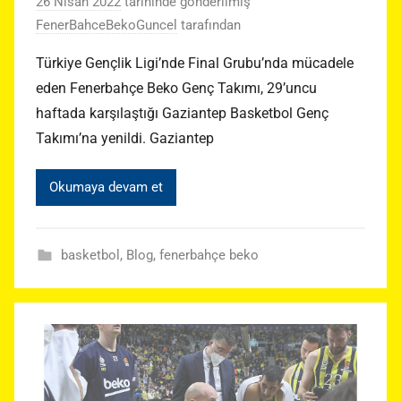
26 Nisan 2022
tarihinde gönderilmiş
FenerBahceBekoGuncel
tarafından
Türkiye Gençlik Ligi’nde Final Grubu’nda mücadele
eden Fenerbahçe Beko Genç Takımı, 29’uncu
haftada karşılaştığı Gaziantep Basketbol Genç
Takımı’na yenildi. Gaziantep
Okumaya devam et
basketbol
,
Blog
,
fenerbahçe beko