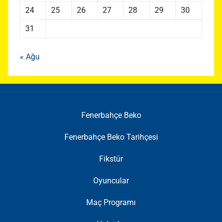
24
25
26
27
28
29
30
31
« Ağu
Fenerbahçe Beko
Fenerbahçe Beko Tarihçesi
Fikstür
Oyuncular
Maç Programı