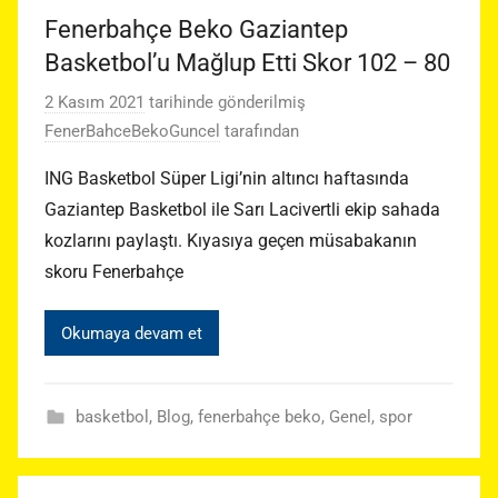
Fenerbahçe Beko Gaziantep
Basketbol’u Mağlup Etti Skor 102 – 80
2 Kasım 2021
tarihinde gönderilmiş
FenerBahceBekoGuncel
tarafından
ING Basketbol Süper Ligi’nin altıncı haftasında
Gaziantep Basketbol ile Sarı Lacivertli ekip sahada
kozlarını paylaştı. Kıyasıya geçen müsabakanın
skoru Fenerbahçe
Okumaya devam et
basketbol
,
Blog
,
fenerbahçe beko
,
Genel
,
spor