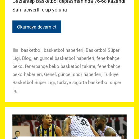
Gaziantep Basketbol deplasmanında 76-68 kazandı.
Sarı lacivertli ekip yoluna
Okumaya devam et
basketbol
,
basketbol haberleri
,
Basketbol Süper
Ligi
,
Blog
,
en güncel basketbol haberleri
,
fenerbahçe
beko
,
fenerbahçe beko basketbol takımı
,
fenerbahçe
beko haberleri
,
Genel
,
güncel spor haberleri
,
Türkiye
Basketbol Süper Ligi
,
türkiye sigorta basketbol süper
ligi