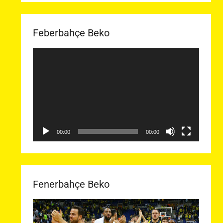
Feberbahçe Beko
Video
oynatıcı
00:00
00:00
Fenerbahçe Beko