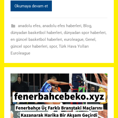
Okumaya devam et
anadolu efes
,
anadolu efes haberleri
,
Blog
,
dünyadan basketbol haberleri
,
dünyadan spor haberleri
,
en güncel basketbol haberleri
,
euroleague
,
Genel
,
güncel spor haberleri
,
spor
,
Türk Hava Yolları
Euroleague