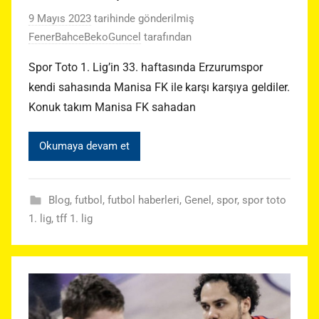
9 Mayıs 2023
tarihinde gönderilmiş
FenerBahceBekoGuncel
tarafından
Spor Toto 1. Lig’in 33. haftasında Erzurumspor
kendi sahasında Manisa FK ile karşı karşıya geldiler.
Konuk takım Manisa FK sahadan
Okumaya devam et
Blog
,
futbol
,
futbol haberleri
,
Genel
,
spor
,
spor toto
1. lig
,
tff 1. lig