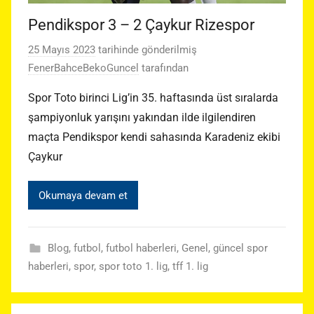
Pendikspor 3 – 2 Çaykur Rizespor
25 Mayıs 2023
tarihinde gönderilmiş
FenerBahceBekoGuncel
tarafından
Spor Toto birinci Lig’in 35. haftasında üst sıralarda
şampiyonluk yarışını yakından ilde ilgilendiren
maçta Pendikspor kendi sahasında Karadeniz ekibi
Çaykur
Okumaya devam et
Blog
,
futbol
,
futbol haberleri
,
Genel
,
güncel spor
haberleri
,
spor
,
spor toto 1. lig
,
tff 1. lig