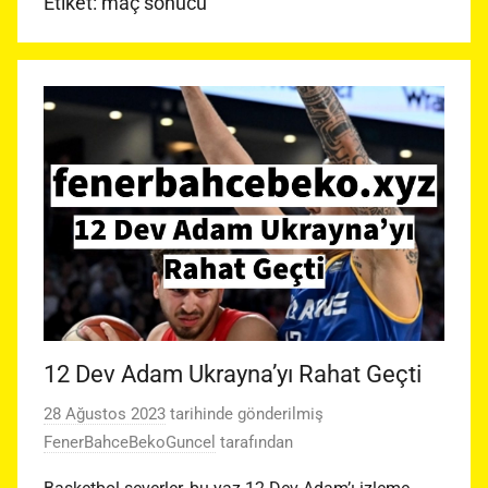
Etiket:
maç sonucu
12 Dev Adam Ukrayna’yı Rahat Geçti
28 Ağustos 2023
tarihinde gönderilmiş
FenerBahceBekoGuncel
tarafından