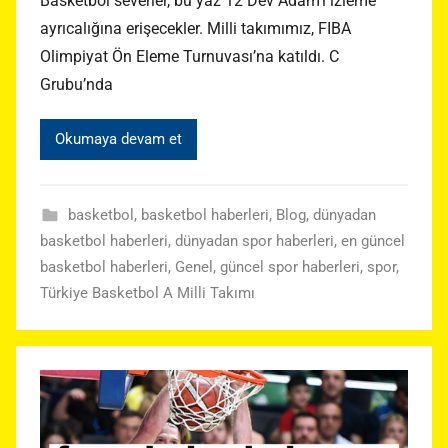
Basketbol severler, bu yaz 12 Dev Adam’ı izleme
ayrıcalığına erişecekler. Milli takımımız, FIBA
Olimpiyat Ön Eleme Turnuvası’na katıldı. C
Grubu’nda
Okumaya devam et
basketbol
,
basketbol haberleri
,
Blog
,
dünyadan
basketbol haberleri
,
dünyadan spor haberleri
,
en güncel
basketbol haberleri
,
Genel
,
güncel spor haberleri
,
spor
,
Türkiye Basketbol A Milli Takımı