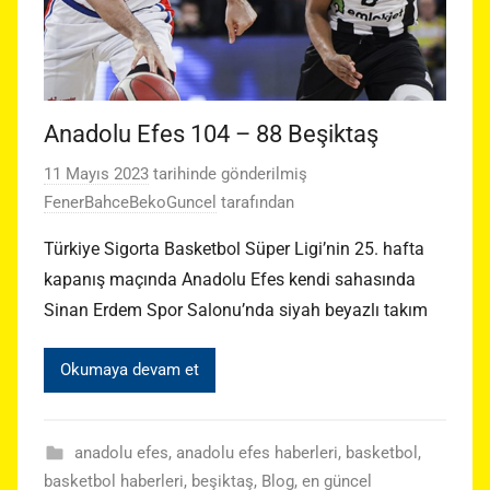
Anadolu Efes 104 – 88 Beşiktaş
11 Mayıs 2023
tarihinde gönderilmiş
FenerBahceBekoGuncel
tarafından
Türkiye Sigorta Basketbol Süper Ligi’nin 25. hafta
kapanış maçında Anadolu Efes kendi sahasında
Sinan Erdem Spor Salonu’nda siyah beyazlı takım
Okumaya devam et
anadolu efes
,
anadolu efes haberleri
,
basketbol
,
basketbol haberleri
,
beşiktaş
,
Blog
,
en güncel