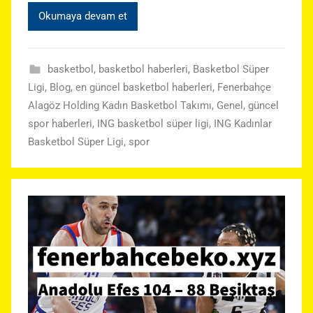
Okumaya devam et
basketbol
,
basketbol haberleri
,
Basketbol Süper
Ligi
,
Blog
,
en güncel basketbol haberleri
,
Fenerbahçe
Alagöz Holding Kadın Basketbol Takımı
,
Genel
,
güncel
spor haberleri
,
ING basketbol süper ligi
,
ING Kadınlar
Basketbol Süper Ligi
,
spor