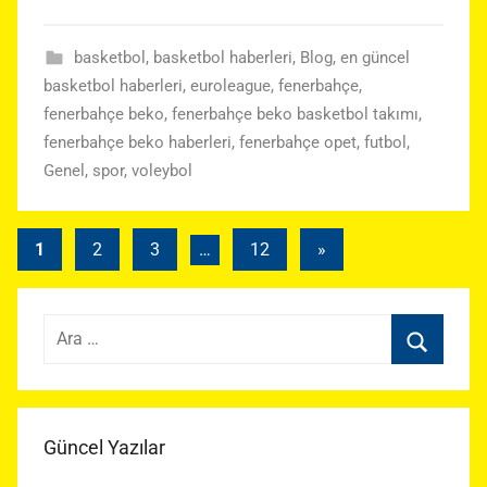
basketbol
,
basketbol haberleri
,
Blog
,
en güncel
basketbol haberleri
,
euroleague
,
fenerbahçe
,
fenerbahçe beko
,
fenerbahçe beko basketbol takımı
,
fenerbahçe beko haberleri
,
fenerbahçe opet
,
futbol
,
Genel
,
spor
,
voleybol
Yazı
Sonraki
1
2
3
…
12
»
yazılar
sayfalaması
Arama:
Ara
Güncel Yazılar