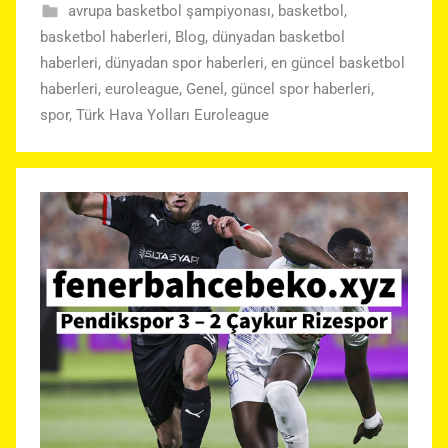
avrupa basketbol şampiyonası
,
basketbol
,
basketbol haberleri
,
Blog
,
dünyadan basketbol
haberleri
,
dünyadan spor haberleri
,
en güncel basketbol
haberleri
,
euroleague
,
Genel
,
güncel spor haberleri
,
spor
,
Türk Hava Yolları Euroleague