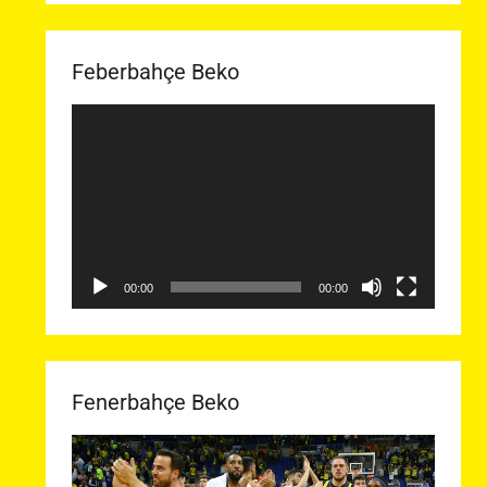
Feberbahçe Beko
Video
oynatıcı
00:00
00:00
Fenerbahçe Beko