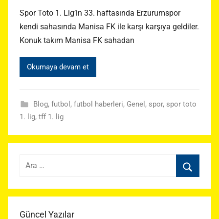
Spor Toto 1. Lig’in 33. haftasında Erzurumspor
kendi sahasında Manisa FK ile karşı karşıya geldiler.
Konuk takım Manisa FK sahadan
Okumaya devam et
Blog
,
futbol
,
futbol haberleri
,
Genel
,
spor
,
spor toto
1. lig
,
tff 1. lig
Arama:
Ara
Güncel Yazılar