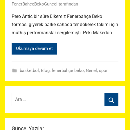
FenerBahceBekoGuncel
tarafından
Pero Antic bir süre ülkemiz Fenerbahçe Beko
forması giyerek parke sahada ter dökerek takımı için
müthiş performanslar sergilemişti. Peki Makedon
Okumaya devam et
basketbol
,
Blog
,
fenerbahçe beko
,
Genel
,
spor
Arama:
Ara
Güncel Yazılar