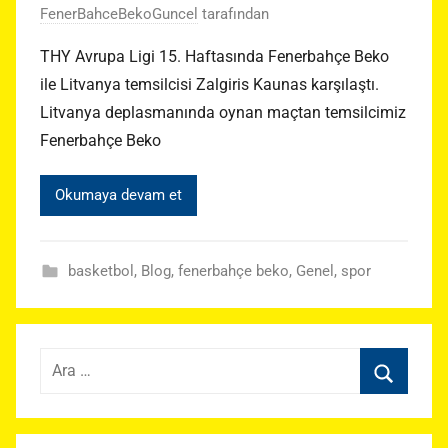
FenerBahceBekoGuncel
tarafından
THY Avrupa Ligi 15. Haftasında Fenerbahçe Beko
ile Litvanya temsilcisi Zalgiris Kaunas karşılaştı.
Litvanya deplasmanında oynan maçtan temsilcimiz
Fenerbahçe Beko
Okumaya devam et
basketbol
,
Blog
,
fenerbahçe beko
,
Genel
,
spor
Arama:
Ara