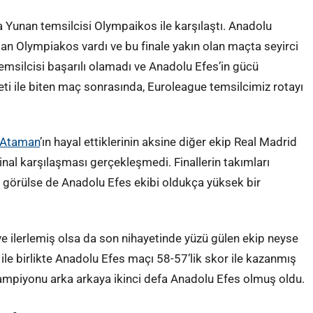
a Yunan temsilcisi Olympaikos ile karşılaştı. Anadolu
olan Olympiakos vardı ve bu finale yakın olan maçta seyirci
emsilcisi başarılı olamadı ve Anadolu Efes’in gücü
eti ile biten maç sonrasında, Euroleague temsilcimiz rotayı
 Ataman
’ın hayal ettiklerinin aksine diğer ekip Real Madrid
inal karşılaşması gerçekleşmedi. Finallerin takımları
ak görülse de Anadolu Efes ekibi oldukça yüksek bir
e ilerlemiş olsa da son nihayetinde yüzü gülen ekip neyse
ı ile birlikte Anadolu Efes maçı 58-57’lik skor ile kazanmış
mpiyonu arka arkaya ikinci defa Anadolu Efes olmuş oldu.