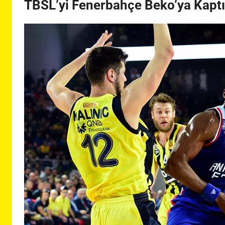
TBSL’yi Fenerbahçe Beko’ya Kaptı