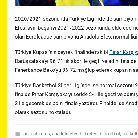
2020/2021 sezonunda Türkiye Ligi’nde de şampiyon o
Efes, aynı başarıyı 2021/2022 sezonunda elde edemed
olan Euroleague şampiyonu Anadolu Efes, normal ligi 2
Türkiye Kupası’nın çeyrek finalinde rakibi
Pınar Karşıy
Darüşşafaka’yı 96-71’lık skor ile geçti ve adını finald
Fenerbahçe Beko’yu 86-72 mağlup ederek kupanın sah
Türkiye Basketbol Süper Ligi’nde ise normal sezonu 2
finalde Pınar Karşıyaka’yı seride 2-1 ile geçti ve adını y
2 ile geçerek de adını finale yazdırdı. Finalde ise An
olarak sezonu noktaladı.
anadolu efes
,
anadolu efes haberleri
,
basketbol
,
basketb