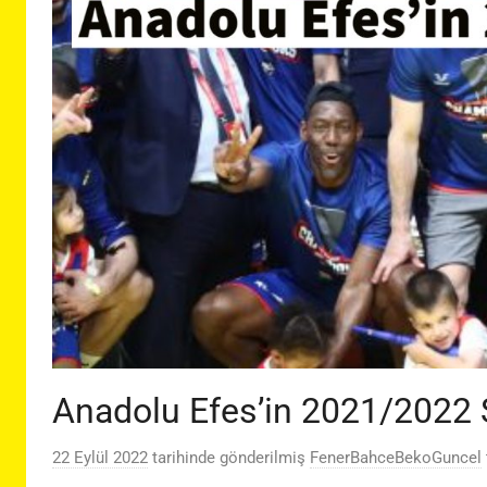
Anadolu Efes’in 2021/2022
22 Eylül 2022
tarihinde gönderilmiş
FenerBahceBekoGuncel