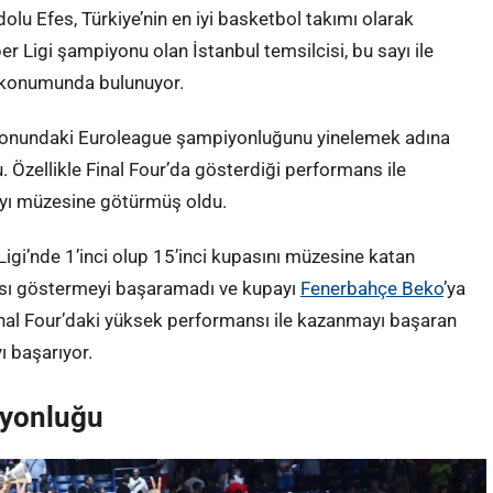
u Efes, Türkiye’nin en iyi basketbol takımı olarak
r Ligi şampiyonu olan İstanbul temsilcisi, bu sayı ile
m konumunda bulunuyor.
nundaki Euroleague şampiyonluğunu yinelemek adına
 Özellikle Final Four’da gösterdiği performans ile
ayı müzesine götürmüş oldu.
i’nde 1’inci olup 15’inci kupasını müzesine katan
sı göstermeyi başaramadı ve kupayı
Fenerbahçe Beko
’ya
nal Four’daki yüksek performansı ile kazanmayı başaran
ı başarıyor.
iyonluğu