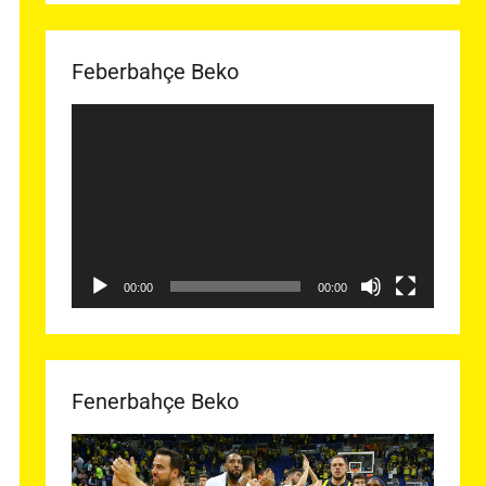
Feberbahçe Beko
Video
oynatıcı
00:00
00:00
Fenerbahçe Beko