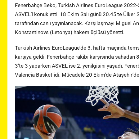
Fenerbahçe Beko, Turkish Airlines EuroLeague 2022-2
ASVEL’i konuk etti. 18 Ekim Salı günü 20.45’te Ülker
tarafından canlı yayınlanacak. Karşılaşmayı Miguel An
Konstantinovs (Letonya) hakem üçlüsü yönetti.
Turkish Airlines EuroLeague’de 3. hafta maçında tems
karşıya geldi. Fenerbahçe rakibi karşısında sahadan 84-
3’te 3 yaparken ASVEL ise 2. yenilgisini yaşadı. Fener
Valencia Basket idi. Mücadele 20 Ekim’de Ataşehir’d