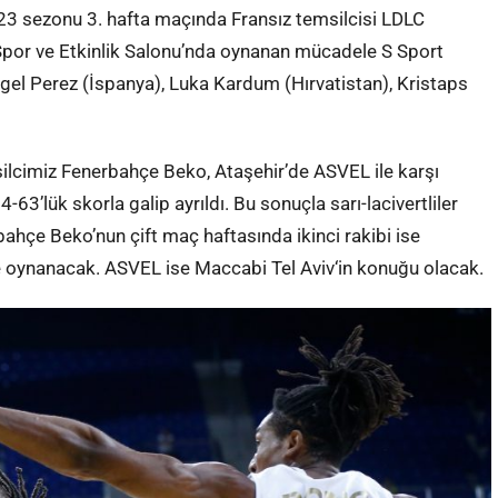
3 sezonu 3. hafta maçında Fransız temsilcisi LDLC
 Spor ve Etkinlik Salonu’nda oynanan mücadele S Sport
gel Perez (İspanya), Luka Kardum (Hırvatistan), Kristaps
ilcimiz Fenerbahçe Beko, Ataşehir’de ASVEL ile karşı
63’lük skorla galip ayrıldı. Bu sonuçla sarı-lacivertliler
bahçe Beko’nun çift maç haftasında ikinci rakibi ise
e oynanacak. ASVEL ise Maccabi Tel Aviv‘in konuğu olacak.