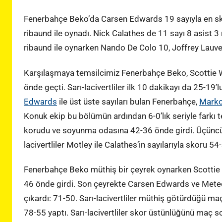
Fenerbahçe Beko’da Carsen Edwards 19 sayıyla en sko
ribaund ile oynadı. Nick Calathes de 11 sayı 8 asist 
ribaund ile oynarken Nando De Colo 10, Joffrey Lauv
Karşılaşmaya temsilcimiz Fenerbahçe Beko, Scottie Wil
önde geçti. Sarı-lacivertliler ilk 10 dakikayı da 25-19
Edwards
ile üst üste sayıları bulan Fenerbahçe,
Marko
Konuk ekip bu bölümün ardından 6-0’lık seriyle farkı t
korudu ve soyunma odasına 42-36 önde girdi. Üçüncü ç
lacivertliler Motley ile Calathes’in sayılarıyla skoru 54-
Fenerbahçe Beko müthiş bir çeyrek oynarken Scottie W
46 önde girdi. Son çeyrekte Carsen Edwards ve Meteca
çıkardı: 71-50. Sarı-lacivertliler müthiş götürdüğü m
78-55 yaptı. Sarı-lacivertliler skor üstünlüğünü maç