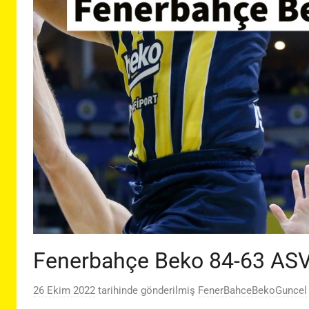
Fenerbahçe Beko 84-63 AS
26 Ekim 2022
tarihinde gönderilmiş
FenerBahceBekoGuncel