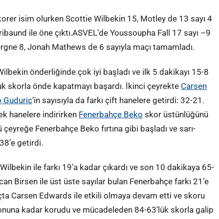
rer isim olurken Scottie Wilbekin 15, Motley de 13 sayı 4
3 ribaund ile öne çıktı.ASVEL’de Youssoupha Fall 17 sayı –9
ergne 8, Jonah Mathews de 6 sayıyla maçı tamamladı.
bekin önderliğinde çok iyi başladı ve ilk 5 dakikayı 15-8
’luk skorla önde kapatmayı başardı. İkinci çeyrekte
Carsen
 Guduric
‘in sayısıyla da farkı çift hanelere getirdi: 32-21.
ek hanelere indirirken
Fenerbahçe Beko
skor üstünlüğünü
eyreğe Fenerbahçe Beko fırtına gibi başladı ve sarı-
38’e getirdi.
ilbekin ile farkı 19’a kadar çıkardı ve son 10 dakikaya 65-
n Birsen ile üst üste sayılar bulan Fenerbahçe farkı 21’e
açta Carsen Edwards ile etkili olmaya devam etti ve skoru
 sonuna kadar korudu ve mücadeleden 84-63’lük skorla galip