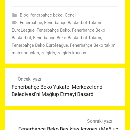
Blog
,
fenerbahçe beko
,
Genel
Fenerbahçe
,
Fenerbahçe Basketbol Takımı
EuroLeague
,
Fenerbahçe Beko
,
Fenerbahçe Beko
Basketbol
,
Fenerbahçe Beko Basketbol Takımı
,
Fenerbahçe Beko Euroleague
,
Fenerbahçe Beko takımı
,
maç sonuçları
,
zalgiris
,
zalgiris kaunas
Yazı
Önceki yazı
gezinmesi
Fenerbahçe Beko Yukatel Merkezefendi
Belediyesi’ni Mağlup Etmeyi Başardı
Sonraki yazı
Fenerbahçe Beko Beşiktaş Icrypex’i Mağlup