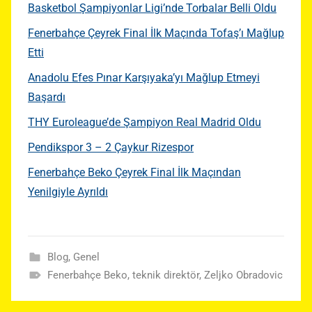
Basketbol Şampiyonlar Ligi’nde Torbalar Belli Oldu
Fenerbahçe Çeyrek Final İlk Maçında Tofaş’ı Mağlup
Etti
Anadolu Efes Pınar Karşıyaka’yı Mağlup Etmeyi
Başardı
THY Euroleague’de Şampiyon Real Madrid Oldu
Pendikspor 3 – 2 Çaykur Rizespor
Fenerbahçe Beko Çeyrek Final İlk Maçından
Yenilgiyle Ayrıldı
Blog
,
Genel
Fenerbahçe Beko
,
teknik direktör
,
Zeljko Obradovic