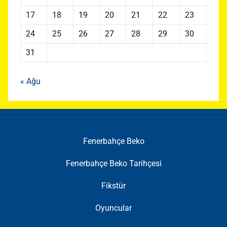
17
18
19
20
21
22
23
24
25
26
27
28
29
30
31
« Ağu
Fenerbahçe Beko
Fenerbahçe Beko Tarihçesi
Fikstür
Oyuncular