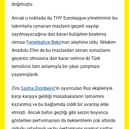
doğmuştu.
Ancak o noktada da THY Euroleague yönetiminin bu
takımlarla oynanan maçların geçerli sayılıp
sayılmayacağına dair kararı kulüplere bırakmış
olması
Fenerbahçe Beko
’nun aleyhine oldu. Nitekim
Anadolu Efes de bu maçlardan alınan sonuçların
geçersiz olmasına dair karar verince iki Türk
temsilcisi tam anlamıyla bir çıkar çatışması
yaşamışlardı.
Zira
Sasha Djordjevic
’in oyuncuları Rus ekipleriyle
karşı karşıya geldiği müsabakaların tamamını
kazanmış ve bu bağlamda ciddi bir avantaj elde
etmişti. Ancak bahsi geçtiği gibi sezon boyunca
gösterilen performansın da beklentilerin çok altında
olduğu ortadaydı ve bu performans normal şartlar