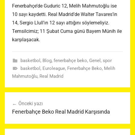
Fenerbahçe’de Guduric 12, Melih Mahmutoğlu ise
10 sayı kaydetti. Real Madrid’de Walter Tavares’in
14, Sergio Llull’ın 12 sayı attığını söylemeliyiz.
Temsilcimiz; 11 Şubat Cuma günü Bayern Münih ile
karşılaşacak.
basketbol
,
Blog
,
fenerbahçe beko
,
Genel
,
spor
basketbol
,
Euroleague
,
Fenerbahçe Beko
,
Melih
Mahmutoğlu
,
Real Madrid
Yazı
Önceki yazı
gezinmesi
Fenerbahçe Beko Real Madrid Karşısında