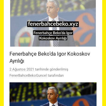
Fenerbahçe Beko’da Igor Kokoskov
Ayrılığı
2 Ağustos 2021
tarihinde gönderilmiş
FenerBahceBekoGuncel
tarafından