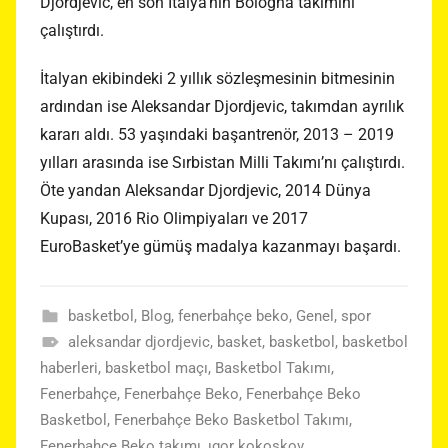
Djordjevic, en son İtalya’nın Bologna takımını
çalıştırdı.
İtalyan ekibindeki 2 yıllık sözleşmesinin bitmesinin
ardından ise Aleksandar Djordjevic, takımdan ayrılık
kararı aldı. 53 yaşındaki başantrenör, 2013 – 2019
yılları arasında ise Sırbistan Milli Takımı’nı çalıştırdı.
Öte yandan Aleksandar Djordjevic, 2014 Dünya
Kupası, 2016 Rio Olimpiyaları ve 2017
EuroBasket’ye gümüş madalya kazanmayı başardı.
basketbol
,
Blog
,
fenerbahçe beko
,
Genel
,
spor
aleksandar djordjevic
,
basket
,
basketbol
,
basketbol
haberleri
,
basketbol maçı
,
Basketbol Takımı
,
Fenerbahçe
,
Fenerbahçe Beko
,
Fenerbahçe Beko
Basketbol
,
Fenerbahçe Beko Basketbol Takımı
,
Fenerbahçe Beko takımı
,
ıgor kokoskov