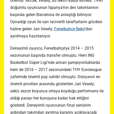
önerildi. Ancak, Vesely; bu teklifi kabul etmedi. 1990
doğumlu oyuncunun İspanya’nın dev takımlarının
başında gelen Barcelona ile anlaştığı biliniyor.
Oynadığı oyun ile sarı lacivertli taraftarların gözdesi
haline gelen Jan Vesely;
Fenerbahçe Beko
’dan
ayrılmaya hazırlanıyor.
Deneyimli oyuncu; Fenerbahçe’ye 2014 – 2015
sezonunun başında transfer olmuştu. Hem ING
Basketbol Süper Ligi’nde alınan şampiyonluklarda
hem de 2016 – 2017 sezonundaki THY Euroleague
zaferinde önemli pay sahibi olmuştu. Dünyanın en
önemli pivotları arasında gösterilen Jan Vesely;
sekiz sezon boyunca ortaya koyduğu performans ile
aldığı parayı her kuruşuna kadar hak ettiğini
gösterdi. Deneyimli oyuncunun final serisinin
ardından takımdan ayrılma kararını açıklayacağı