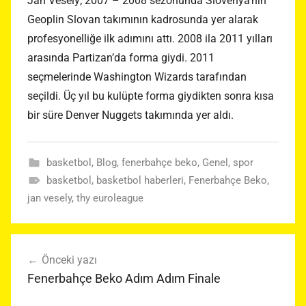
Jan Vesely; 2007 – 2008 sezonunda Slovenya’nın
Geoplin Slovan takımının kadrosunda yer alarak
profesyonelliğe ilk adımını attı. 2008 ila 2011 yılları
arasında Partizan’da forma giydi. 2011
seçmelerinde Washington Wizards tarafından
seçildi. Üç yıl bu kulüpte forma giydikten sonra kısa
bir süre Denver Nuggets takımında yer aldı.
basketbol
,
Blog
,
fenerbahçe beko
,
Genel
,
spor
basketbol
,
basketbol haberleri
,
Fenerbahçe Beko
,
jan vesely
,
thy euroleague
Yazı
Önceki yazı
gezinmesi
Fenerbahçe Beko Adım Adım Finale