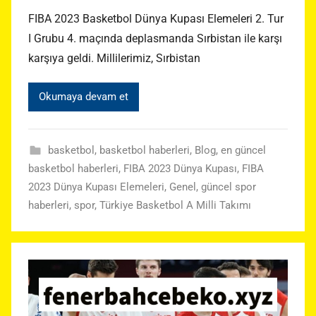
FIBA 2023 Basketbol Dünya Kupası Elemeleri 2. Tur
I Grubu 4. maçında deplasmanda Sırbistan ile karşı
karşıya geldi. Millilerimiz, Sırbistan
Okumaya devam et
basketbol
,
basketbol haberleri
,
Blog
,
en güncel
basketbol haberleri
,
FIBA 2023 Dünya Kupası
,
FIBA
2023 Dünya Kupası Elemeleri
,
Genel
,
güncel spor
haberleri
,
spor
,
Türkiye Basketbol A Milli Takımı