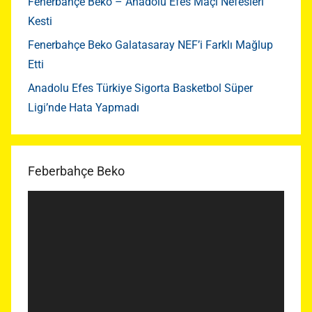
Fenerbahçe Beko – Anadolu Efes Maçı Nefesleri
Kesti
Fenerbahçe Beko Galatasaray NEF’i Farklı Mağlup
Etti
Anadolu Efes Türkiye Sigorta Basketbol Süper
Ligi’nde Hata Yapmadı
Feberbahçe Beko
Video
oynatıcı