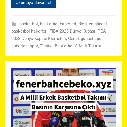
Okumaya devam et
basketbol
,
basketbol haberleri
,
Blog
,
en güncel
basketbol haberleri
,
FIBA 2023 Dünya Kupası
,
FIBA
2023 Dünya Kupası Elemeleri
,
Genel
,
güncel spor
haberleri
,
spor
,
Türkiye Basketbol A Milli Takımı