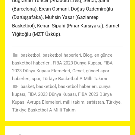
Buğrahan Tuncer (Anadolu Efes), Sertaç Şanlı
(Barcelona), Ercan Osmani, Doğuş Özdemiroğlu
(Darüşşafaka), Muhsin Yaşar (Gaziantep
Basketbol), Kenan Sipahi (Pınar Karşıyaka), Samet
Yiğitoğlu (MZT Üsküp).
basketbol
,
basketbol haberleri
,
Blog
,
en güncel
basketbol haberleri
,
FIBA 2023 Dünya Kupası
,
FIBA
2023 Dünya Kupası Elemeleri
,
Genel
,
güncel spor
haberleri
,
spor
,
Türkiye Basketbol A Milli Takımı
basket
,
basketbol
,
basketbol haberleri
,
dünya
kupası
,
FIBA 2023 Dünya Kupası
,
FIBA 2023 Dünya
Kupası Avrupa Elemeleri
,
milli takım
,
sırbistan
,
Türkiye
,
Türkiye Basketbol A Milli Takım
Yazı