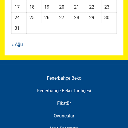
17
18
19
20
21
22
23
24
25
26
27
28
29
30
31
« Ağu
Fenerbahçe Beko
Fenerbahçe Beko Tarihçesi
Fikstür
Oyuncular