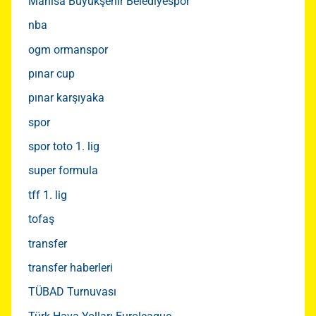
Manisa Büyükşehir Belediyespor
nba
ogm ormanspor
pınar cup
pınar karşıyaka
spor
spor toto 1. lig
super formula
tff 1. lig
tofaş
transfer
transfer haberleri
TÜBAD Turnuvası