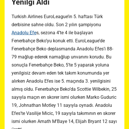
Yenilgi Aldı
Turkish Airlines EuroLeague’in 5. haftası Türk
derbisine sahne oldu. Son 2 yılın şampiyonu
Anadolu Efe
s, sezona 4’te 4 ile başlayan
Fenerbahçe Beko’yu konuk etti. EuroLeague’de
Fenerbahçe Beko deplasmanda Anadolu Efes’i 88-
79 mağlup ederek namağlup unvanını korudu. Bu
sonuçla Fenerbahçe Beko, 5’te 5 yaparak yoluna
yenilgisiz devam eden tek takım konumunda yer
alırken Anadolu Efes ise 5. maçında 3. yenilgisini
almış oldu. Fenerbahçe Beko’da Scottie Wilbekin, 25
sayıyla maçın en skorer ismi olurken Marko Guduric
19, Johnathan Motley 11 sayıyla oynadı. Anadolu
Efes’te Vasilije Micic, 19 sayıyla takımının en skorer
ismi olurken Amath M’Baye 14, Elijah Bryant 12 sayı