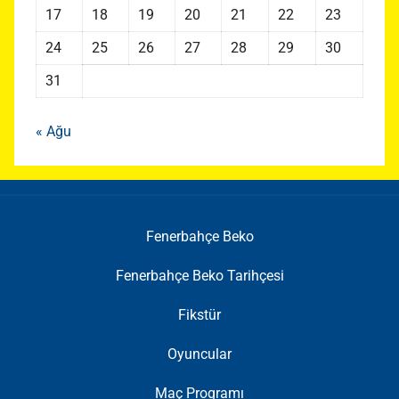
17
18
19
20
21
22
23
24
25
26
27
28
29
30
31
« Ağu
Fenerbahçe Beko
Fenerbahçe Beko Tarihçesi
Fikstür
Oyuncular
Maç Programı