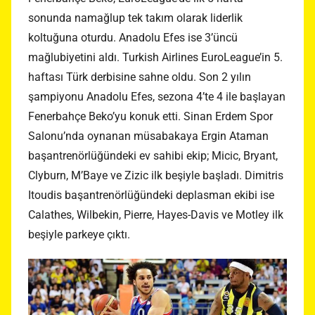
sonunda namağlup tek takım olarak liderlik
koltuğuna oturdu. Anadolu Efes ise 3’üncü
mağlubiyetini aldı. Turkish Airlines EuroLeague’in 5.
haftası Türk derbisine sahne oldu. Son 2 yılın
şampiyonu Anadolu Efes, sezona 4’te 4 ile başlayan
Fenerbahçe Beko’yu konuk etti. Sinan Erdem Spor
Salonu’nda oynanan müsabakaya Ergin Ataman
başantrenörlüğündeki ev sahibi ekip; Micic, Bryant,
Clyburn, M’Baye ve Zizic ilk beşiyle başladı. Dimitris
Itoudis başantrenörlüğündeki deplasman ekibi ise
Calathes, Wilbekin, Pierre, Hayes-Davis ve Motley ilk
beşiyle parkeye çıktı.