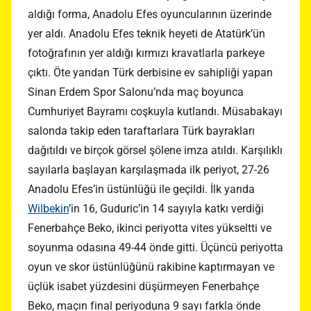
aldığı forma, Anadolu Efes oyuncularının üzerinde
yer aldı. Anadolu Efes teknik heyeti de Atatürk’ün
fotoğrafının yer aldığı kırmızı kravatlarla parkeye
çıktı. Öte yandan Türk derbisine ev sahipliği yapan
Sinan Erdem Spor Salonu’nda maç boyunca
Cumhuriyet Bayramı coşkuyla kutlandı. Müsabakayı
salonda takip eden taraftarlara Türk bayrakları
dağıtıldı ve birçok görsel şölene imza atıldı. Karşılıklı
sayılarla başlayan karşılaşmada ilk periyot, 27-26
Anadolu Efes’in üstünlüğü ile geçildi. İlk yarıda
Wilbekin
’in 16, Guduric’in 14 sayıyla katkı verdiği
Fenerbahçe Beko, ikinci periyotta vites yükseltti ve
soyunma odasına 49-44 önde gitti. Üçüncü periyotta
oyun ve skor üstünlüğünü rakibine kaptırmayan ve
üçlük isabet yüzdesini düşürmeyen Fenerbahçe
Beko, maçın final periyoduna 9 sayı farkla önde