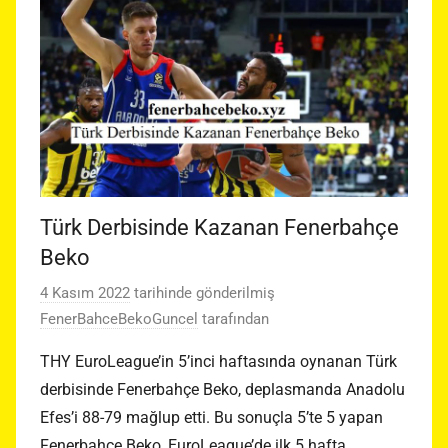
Türk Derbisinde Kazanan Fenerbahçe
Beko
4 Kasım 2022
tarihinde gönderilmiş
FenerBahceBekoGuncel
tarafından
THY EuroLeague’in 5’inci haftasında oynanan Türk
derbisinde Fenerbahçe Beko, deplasmanda Anadolu
Efes’i 88-79 mağlup etti. Bu sonuçla 5’te 5 yapan
Fenerbahçe Beko, EuroLeague’de ilk 5 hafta