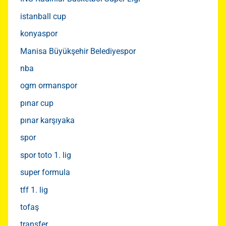
istanball cup
konyaspor
Manisa Büyükşehir Belediyespor
nba
ogm ormanspor
pınar cup
pınar karşıyaka
spor
spor toto 1. lig
super formula
tff 1. lig
tofaş
transfer