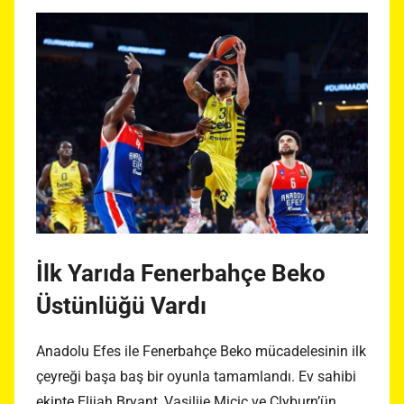
İlk Yarıda Fenerbahçe Beko
Üstünlüğü Vardı
Anadolu Efes ile Fenerbahçe Beko mücadelesinin ilk
çeyreği başa baş bir oyunla tamamlandı. Ev sahibi
ekipte Elijah Bryant, Vasilije Micic ve Clyburn’ün