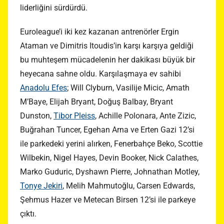
liderliğini sürdürdü.
Euroleague’i iki kez kazanan antrenörler Ergin
Ataman ve Dimitris Itoudis’in karşı karşıya geldiği
bu muhteşem mücadelenin her dakikası büyük bir
heyecana sahne oldu. Karşılaşmaya ev sahibi
Anadolu Efes
; Will Clyburn, Vasilije Micic, Amath
M’Baye, Elijah Bryant, Doğuş Balbay, Bryant
Dunston,
Tibor Pleiss
, Achille Polonara, Ante Zizic,
Buğrahan Tuncer, Egehan Arna ve Erten Gazi 12’si
ile parkedeki yerini alırken, Fenerbahçe Beko, Scottie
Wilbekin, Nigel Hayes, Devin Booker, Nick Calathes,
Marko Guduric, Dyshawn Pierre, Johnathan Motley,
Tonye Jekiri
, Melih Mahmutoğlu, Carsen Edwards,
Şehmus Hazer ve Metecan Birsen 12’si ile parkeye
çıktı.