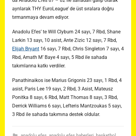
da Anadolu Efes 87 – 82 ile sahadan galip olarak
ayrılarak THY EuroLeague’ de üst sıralara doğru
tırmanmaya devam ediyor.
Anadolu Efes’ te Will Clyburn 24 sayı, 7 Rbd, Shane
Larkin 13 sayı, 10 asist, Ante Zizic 12 sayı, 7 Rbd,
Elijah Bryant
16 sayı, 7 Rbd, Chris Singleton 7 sayı, 4
Rbd, Amath M’ Baye 4 sayı, 5 Rbd ile sahada
takımlarına katkı verdiler.
Panathinaikos ise Marius Grigonis 23 sayı, 1 Rbd, 4
asist, Paris Lee 19 sayı, 2 Rbd, 3 Asist, Mateusz
Ponitka 8 sayı, 6 Rbd, Matt Thomas 8 sayı, 3 Rbd,
Derrick Williams 6 sayı, Lefteris Mantzoukas 5 sayı,
3 Rbd ile sahada takımına destek oldular.
anadolu efes
,
anadolu efes haberleri
,
basketbol
,