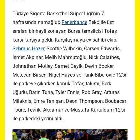
Türkiye Sigorta Basketbol Süper Ligi’nin 7.
haftasında namağlup
Fenerbahçe
Beko ile üst
sıraları bir hayli zorlayan Bursa temsilcisi Tofaş
karşı karşıya geldi. Karşılaşmaya ev sahibi ekip;
Şehmus Hazer
, Scottie Wilbekin, Carsen Edwards,
İsmet Akpınar, Melih Mahmutoğlu, Nick Calathes,
Johnathan Motley, Samet Geyik, Devin Booker,
Metecan Birsen, Nigel Hayes ve Tarık Biberovic 12’si
ile parkeye çıkarken konuk Tofaş takımı; Berk
Uğurlu, Batin Tuna, Tyler Ennis, Rob Gray, Arturas
Milaknis, Emre Tanışan, Deon Thompson, Boubacar
Toure, Tevfik Akdamar ve Mustafa Kurtuldum 12’si
ile parkedeki yerini aldı.