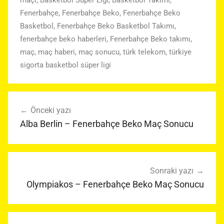
maçı
,
Basketbol Süper Ligi
,
Basketbol Takımı
,
Fenerbahçe
,
Fenerbahçe Beko
,
Fenerbahçe Beko
Basketbol
,
Fenerbahçe Beko Basketbol Takımı
,
fenerbahçe beko haberleri
,
Fenerbahçe Beko takımı
,
maç
,
maç haberi
,
maç sonucu
,
türk telekom
,
türkiye
sigorta basketbol süper ligi
Yazı
Önceki yazı
gezinmesi
Alba Berlin – Fenerbahçe Beko Maç Sonucu
Sonraki yazı
Olympiakos – Fenerbahçe Beko Maç Sonucu