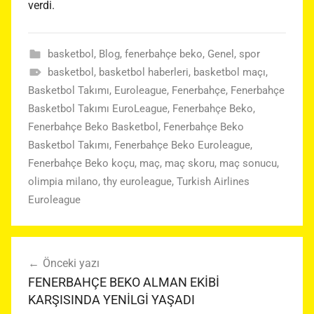
verdi.
basketbol
,
Blog
,
fenerbahçe beko
,
Genel
,
spor
basketbol
,
basketbol haberleri
,
basketbol maçı
,
Basketbol Takımı
,
Euroleague
,
Fenerbahçe
,
Fenerbahçe
Basketbol Takımı EuroLeague
,
Fenerbahçe Beko
,
Fenerbahçe Beko Basketbol
,
Fenerbahçe Beko
Basketbol Takımı
,
Fenerbahçe Beko Euroleague
,
Fenerbahçe Beko koçu
,
maç
,
maç skoru
,
maç sonucu
,
olimpia milano
,
thy euroleague
,
Turkish Airlines
Euroleague
Yazı
Önceki yazı
gezinmesi
FENERBAHÇE BEKO ALMAN EKİBİ
KARŞISINDA YENİLGİ YAŞADI