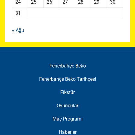
24
25
26
27
28
29
30
31
« Ağu
Fenerbahçe Beko
Fenerbahçe Beko Tarihçesi
Fikstür
Oyuncular
Maç Programı
Haberler