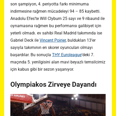
son şampiyon, 4. periyotta farkı minimuma
indirmesine rağmen mücadeleyi 94 – 85 kaybetti.
Anadolu Efes’te Will Clyburn 25 sayı ve 9 ribaund ile
oynamasına rağmen bu performansı galibiyet için
yeterli olmadı. ev sahibi Real Madrid takımında ise
Gabriel Deck ile
Vincent Poirier
, buldukları 13’er
sayıyla takımının en skorer oyuncuları olmayı
başardılar. Bu sonuçla
THY Euroleague
‘deki 7.
maçında 5. yenilgisini alan mavi beyazlı temsilcimiz
için kabus gibi bir sezon yaşanıyor.
Olympiakos Zirveye Dayandı